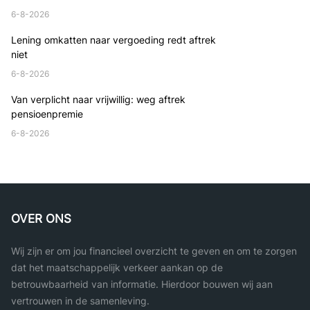
6-8-2026
Lening omkatten naar vergoeding redt aftrek
niet
6-8-2026
Van verplicht naar vrijwillig: weg aftrek
pensioenpremie
6-8-2026
OVER ONS
Wij zijn er om jou financieel overzicht te geven en om te zorgen
dat het maatschappelijk verkeer aankan op de
betrouwbaarheid van informatie. Hierdoor bouwen wij aan
vertrouwen in de samenleving.