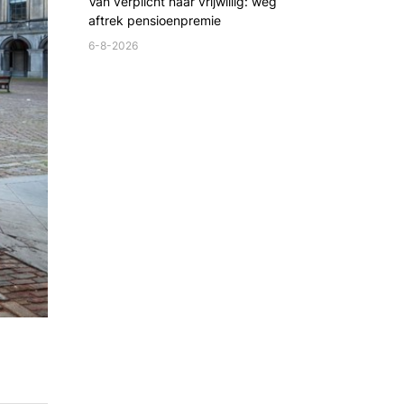
Van verplicht naar vrijwillig: weg
aftrek pensioenpremie
6-8-2026