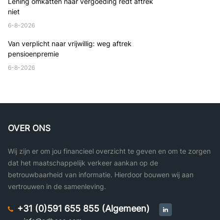
Lening omkatten naar vergoeding redt aftrek
niet
6-8-2026
Van verplicht naar vrijwillig: weg aftrek
pensioenpremie
6-8-2026
OVER ONS
Wij zijn er om jou financieel overzicht te geven en om te zorgen
dat het maatschappelijk verkeer aankan op de
betrouwbaarheid van informatie. Hierdoor bouwen wij aan
vertrouwen in de samenleving.
+31 (0)591 655 855 (Algemeen)