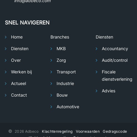
info@adbeco.com
SNEL NAVIGEREN
Home
Branches
Diensten
Diensten
MKB
Accountancy
Over
Zorg
Audit/control
Werken bij
Transport
Fiscale
dienstverlening
Actueel
Industrie
Advies
Contact
Bouw
Automotive
©
2026 Adbeco
Klachtenregeling
Voorwaarden
Gedragscode