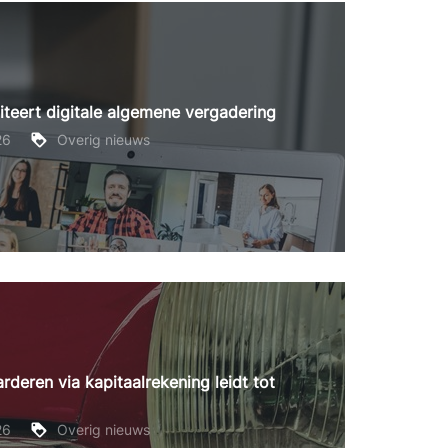
iteert digitale algemene vergadering
26
Overig nieuws
deren via kapitaalrekening leidt tot
26
Overig nieuws