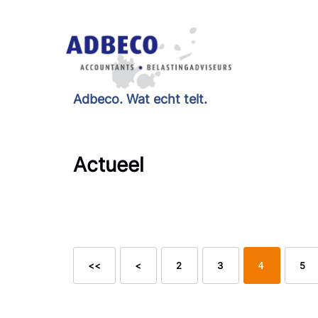
Adbeco. Wat echt telt.
Actueel
<<
<
2
3
5
4