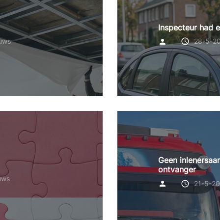
g
Inspecteur had e
euws
28-5-2
Geen inlenersaan
ontvanger
uws
21-5-2