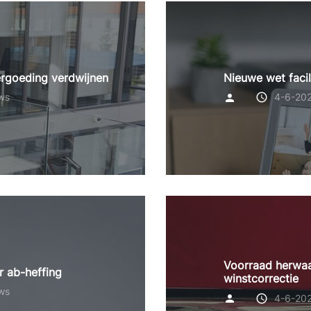
ergoeding verdwijnen
Nieuwe wet facil
ws
4-6-20
Voorraad herwaar
 ab-heffing
winstcorrectie
ws
4-6-20