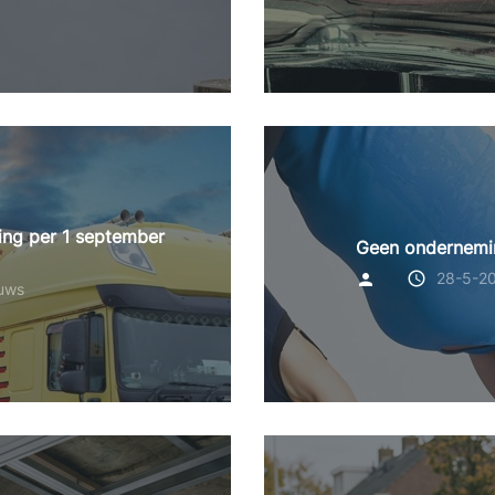
fing per 1 september
Geen ondernemin
28-5-2
euws