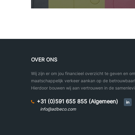
OVER ONS
Wij zijn er om jou financieel overzicht te geven en o
maatschappelijk verkeer aankan op de betrouwbaarh
Hierdoor bouwen wij aan vertrouwen in de samenlevi
+31 (0)591 655 855 (Algemeen)
info@adbeco.com