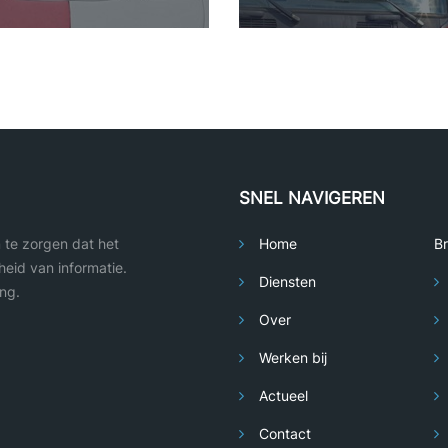
SNEL NAVIGEREN
m te zorgen dat het
Home
B
eid van informatie.
Diensten
ng.
Over
Werken bij
Actueel
Contact