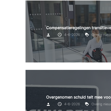
Compensatieregelingen transitiev
4-6-2026
Overig nieu
Overgenomen schuld telt mee voor
4-6-2026
Overig nieu