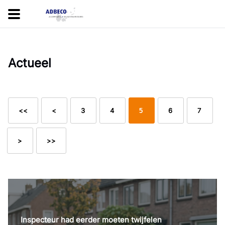
Actueel
<<
<
3
4
6
7
5
>
>>
Inspecteur had eerder moeten twijfelen